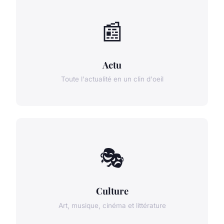
📰
Actu
Toute l'actualité en un clin d'oeil
🎭
Culture
Art, musique, cinéma et littérature