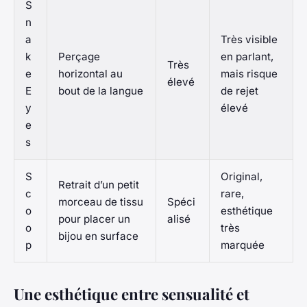
S
n
a
Très visible
k
Perçage
en parlant,
Très
e
horizontal au
mais risque
élevé
E
bout de la langue
de rejet
y
élevé
e
s
S
Original,
Retrait d’un petit
c
rare,
morceau de tissu
Spéci
o
esthétique
pour placer un
alisé
o
très
bijou en surface
p
marquée
Une esthétique entre sensualité et