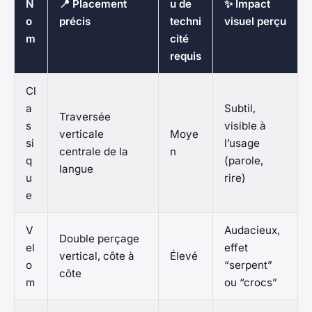
N
📍 Placement
u de
✨ Impact
o
précis
techni
visuel perçu
m
cité
requis
Cl
a
Subtil,
Traversée
s
visible à
verticale
Moye
si
l’usage
centrale de la
n
q
(parole,
langue
u
rire)
e
V
Audacieux,
Double perçage
el
effet
vertical, côte à
Élevé
o
“serpent”
côte
m
ou “crocs”