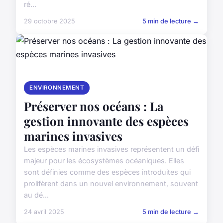
ré...
29 octobre 2025
5 min de lecture →
ENVIRONNEMENT
Préserver nos océans : La
gestion innovante des espèces
marines invasives
Les espèces marines invasives représentent un défi
majeur pour les écosystèmes océaniques. Elles
sont définies comme des espèces introduites qui
prolifèrent dans un nouvel environnement, souvent
au dé...
24 avril 2025
5 min de lecture →