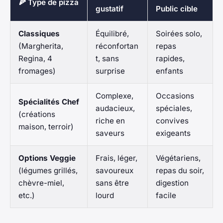
🍕 Type de pizza
gustatif
Public cible
Classiques
Équilibré,
Soirées solo,
(Margherita,
réconfortan
repas
Regina, 4
t, sans
rapides,
fromages)
surprise
enfants
Complexe,
Occasions
Spécialités Chef
audacieux,
spéciales,
(créations
riche en
convives
maison, terroir)
saveurs
exigeants
Options Veggie
Frais, léger,
Végétariens,
(légumes grillés,
savoureux
repas du soir,
chèvre-miel,
sans être
digestion
etc.)
lourd
facile